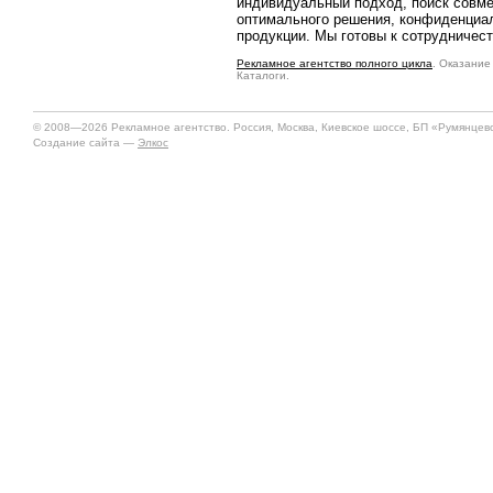
индивидуальный подход, поиск совме
оптимального решения, конфиденциал
продукции. Мы готовы к сотрудничест
Рекламное агентство полного цикла
. Оказание
Каталоги.
© 2008—2026 Рекламное агентство. Россия, Москва, Киевское шоссе, БП «Румянцево»
Создание сайта —
Элкос