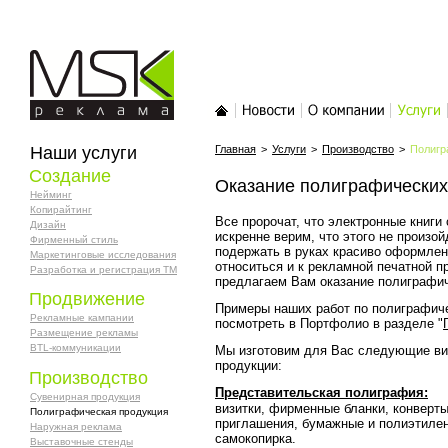
MSK-реклама
Главная
Новости
О компании
Услуги
Наши услуги
Главная
>
Услуги
>
Производство
>
Полигр
Создание
Оказание полиграфических
Нейминг
Копирайтинг
Все пророчат, что электронные книги
Дизайн
искренне верим, что этого не произой
Фирменный стиль
подержать в руках красиво оформлен
Маркетинговые исследования
относиться и к рекламной печатной п
Разработка и регистрация ТМ
предлагаем Вам оказание полиграфич
Продвижение
Примеры наших работ по полиграфич
Рекламные кампании
посмотреть в Портфолио в разделе "
Размещение рекламы
BTL-коммуникации
Мы изготовим для Вас следующие в
продукции:
Производство
Представительская полиграфия:
Сувенирная продукция
визитки, фирменные бланки, конверты,
Полиграфическая продукция
приглашения, бумажные и полиэтилен
Наружная реклама
самокопирка.
Выставочные стенды